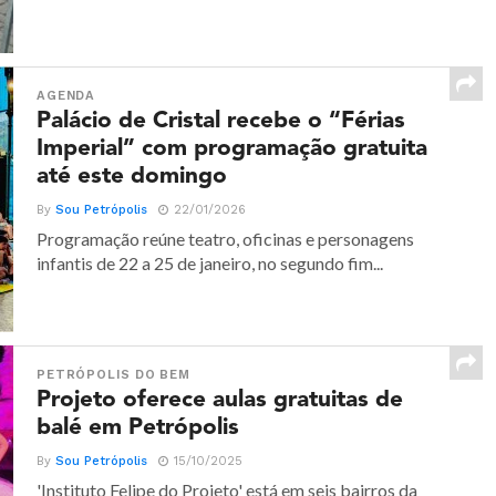
AGENDA
Palácio de Cristal recebe o “Férias
Imperial” com programação gratuita
até este domingo
By
Sou Petrópolis
22/01/2026
Programação reúne teatro, oficinas e personagens
infantis de 22 a 25 de janeiro, no segundo fim...
PETRÓPOLIS DO BEM
Projeto oferece aulas gratuitas de
balé em Petrópolis
By
Sou Petrópolis
15/10/2025
'Instituto Felipe do Projeto' está em seis bairros da