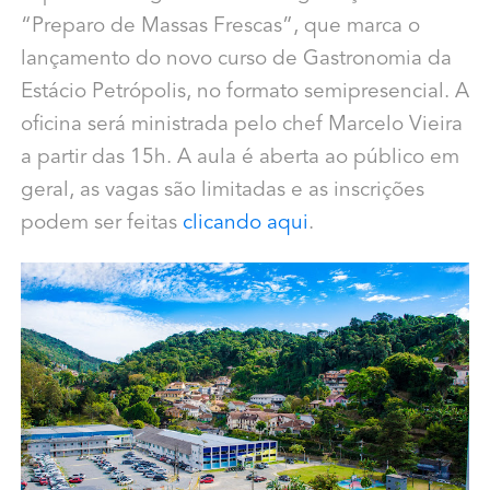
“Preparo de Massas Frescas”, que marca o
lançamento do novo curso de Gastronomia da
Estácio Petrópolis, no formato semipresencial. A
oficina será ministrada pelo chef Marcelo Vieira
a partir das 15h. A aula é aberta ao público em
geral, as vagas são limitadas e as inscrições
podem ser feitas
clicando aqui
.