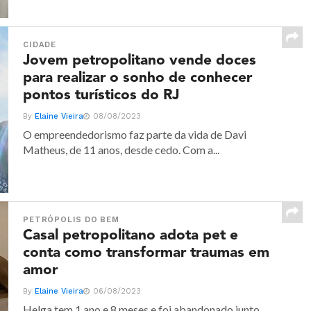
CIDADE
Jovem petropolitano vende doces
para realizar o sonho de conhecer
pontos turísticos do RJ
By
Elaine Vieira
08/08/2023
O empreendedorismo faz parte da vida de Davi
Matheus, de 11 anos, desde cedo. Com a...
PETRÓPOLIS DO BEM
Casal petropolitano adota pet e
conta como transformar traumas em
amor
By
Elaine Vieira
06/08/2023
Helga tem 1 ano e 8 meses e foi abandonado junto