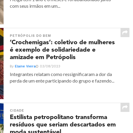
com seus irmãos em um...
PETRÓPOLIS DO BEM
‘Crochemigas’: coletivo de mulheres
é exemplo de solidariedade e
amizade em Petrópolis
By
Elaine Vieira
03/08/2023
Integrantes relatam como ressignificaram a dor da
perda de um ente participando do grupo e fazendo...
CIDADE
Estilista petropolitano transforma
resíduos que seriam descartados em
moda sustentável