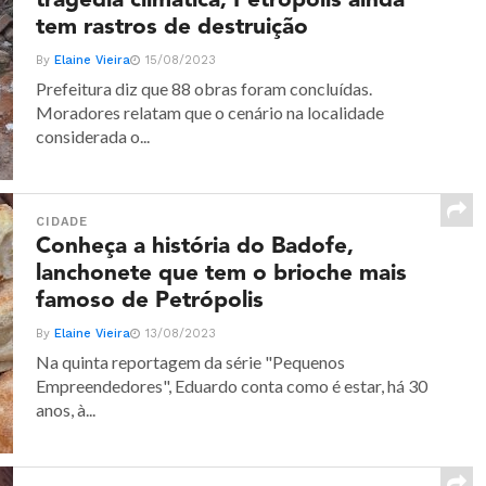
tragédia climática, Petrópolis ainda
tem rastros de destruição
By
Elaine Vieira
15/08/2023
Prefeitura diz que 88 obras foram concluídas.
Moradores relatam que o cenário na localidade
considerada o...
CIDADE
Conheça a história do Badofe,
lanchonete que tem o brioche mais
famoso de Petrópolis
By
Elaine Vieira
13/08/2023
Na quinta reportagem da série "Pequenos
Empreendedores", Eduardo conta como é estar, há 30
anos, à...