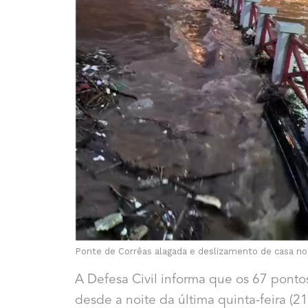
Ponte de Corrêas alagada e deslizamento de casa no
A Defesa Civil informa que os 67 pont
desde a noite da última quinta-feira (