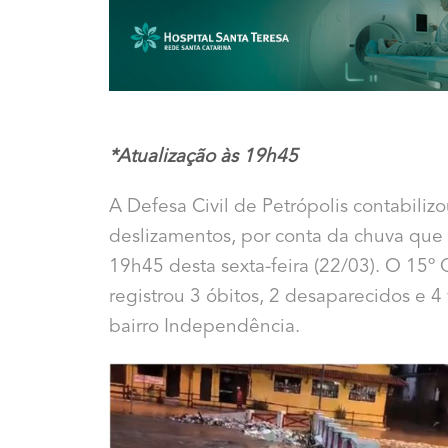
*Atualização às 19h45
A Defesa Civil de Petrópolis contabiliz
deslizamentos, por conta da chuva que 
19h45 desta sexta-feira (22/03). O 1
registrou 3 óbitos, 2 desaparecidos e 
bairro Independência.