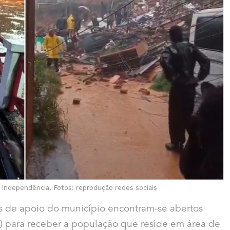
 Independência. Fotos: reprodução redes sociais
os de apoio do município encontram-se abertos
21) para receber a população que reside em área de