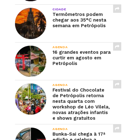
CIDADE
Termômetros podem
chegar aos 35°C nesta
semana em Petrópolis
AGENDA
16 grandes eventos para
curtir em agosto em
Petrópolis
AGENDA
Festival do Chocolate
de Petrópolis retorna
nesta quarta com
workshop de Léo Vilela,
novas atrações infantis
e shows gratuitos
AGENDA
Bunka-Sai chega à 17ª
edição e celebra a