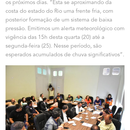
os próximos dias. “Esta se aproximando da
costa do estado do Rio uma frente fria, com
posterior formação de um sistema de baixa
pressão. Emitimos um alerta meteorológico com
vigência das 15h desta quarta (20) até a
segunda-feira (25). Nesse período, são
esperados acumulados de chuva significativos”.