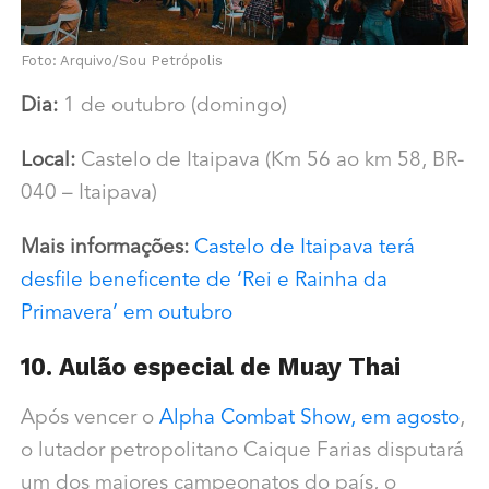
Foto: Arquivo/Sou Petrópolis
Dia:
1 de outubro (domingo)
Local:
Castelo de Itaipava (Km 56 ao km 58, BR-
040 – Itaipava)
Mais informações:
Castelo de Itaipava terá
desfile beneficente de ‘Rei e Rainha da
Primavera’ em outubro
10. Aulão especial de Muay Thai
Após vencer o
Alpha Combat Show, em agosto
,
o lutador petropolitano Caique Farias disputará
um dos maiores campeonatos do país, o