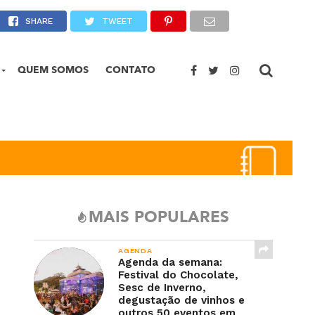
is em Petrópolis
SHARE
TWEET
QUEM SOMOS
CONTATO
MAIS POPULARES
AGENDA
Agenda da semana:
Festival do Chocolate,
Sesc de Inverno,
degustação de vinhos e
outros 50 eventos em