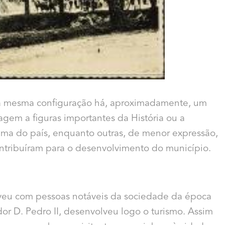
 a mesma configuração há, aproximadamente, um
agem a figuras importantes da História ou a
ma do país, enquanto outras, de menor expressão,
ntribuíram para o desenvolvimento do município.
iveu com pessoas notáveis da sociedade da época
or D. Pedro II, desenvolveu logo o turismo. Assim