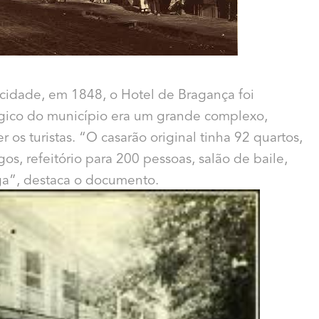
cidade, em 1848, o Hotel de Bragança foi
gico do município era um grande complexo,
 os turistas. “O casarão original tinha 92 quartos,
gos, refeitório para 200 pessoas, salão de baile,
ga”, destaca o documento.