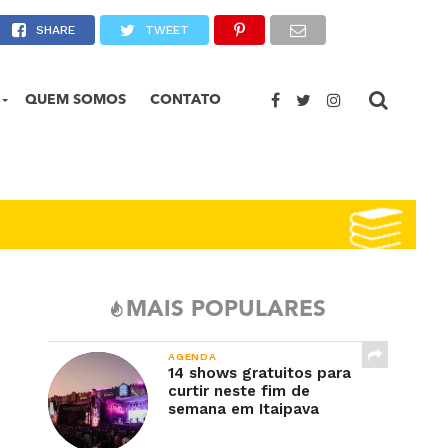
ico de Petrópolis?
SHARE
TWEET
QUEM SOMOS
CONTATO
MAIS POPULARES
AGENDA
14 shows gratuitos para
curtir neste fim de
semana em Itaipava