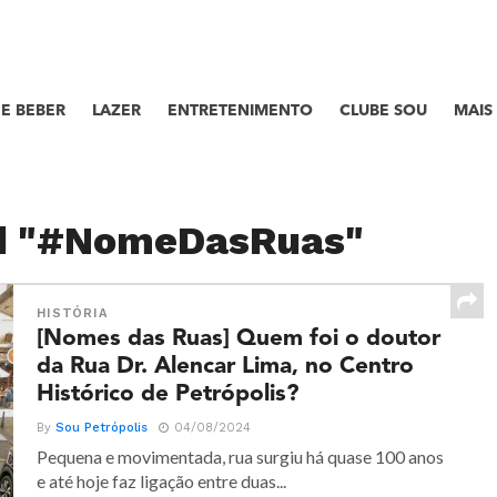
E BEBER
LAZER
ENTRETENIMENTO
CLUBE SOU
MAIS
ed "#NomeDasRuas"
HISTÓRIA
[Nomes das Ruas] Quem foi o doutor
da Rua Dr. Alencar Lima, no Centro
Histórico de Petrópolis?
By
Sou Petrópolis
04/08/2024
Pequena e movimentada, rua surgiu há quase 100 anos
e até hoje faz ligação entre duas...