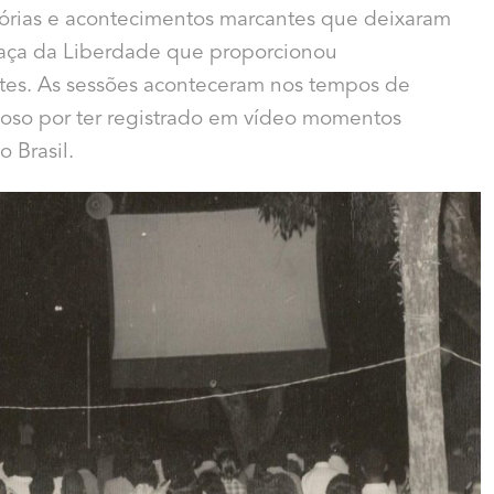
tórias e acontecimentos marcantes que deixaram
raça da Liberdade que proporcionou
ntes. As sessões aconteceram nos tempos de
moso por ter registrado em vídeo momentos
o Brasil.