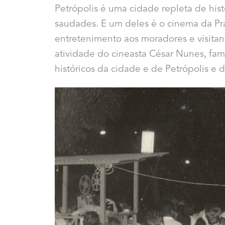
Petrópolis é uma cidade repleta de his
saudades. E um deles é o cinema da P
entretenimento aos moradores e visita
atividade do cineasta César Nunes, fa
históricos da cidade e de Petrópolis e d