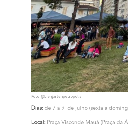
Foto:@biergartenpetropolis
Dias:
de 7 a 9 de julho (sexta a doming
Local:
Praça Visconde Mauá (Praça da Ág