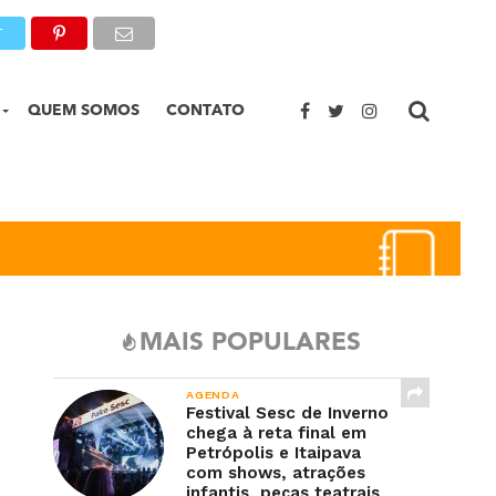
T
QUEM SOMOS
CONTATO
MAIS POPULARES
AGENDA
Festival Sesc de Inverno
chega à reta final em
Petrópolis e Itaipava
com shows, atrações
infantis, peças teatrais