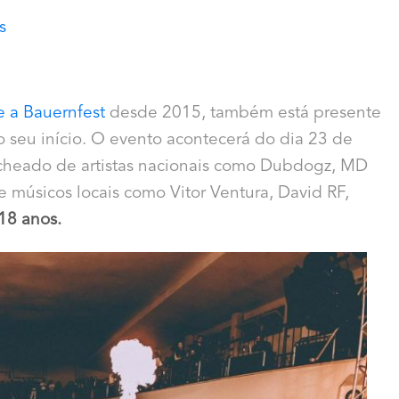
s
e a Bauernfest
desde 2015, também está presente
o seu início. O evento acontecerá do dia 23 de
echeado de artistas nacionais como Dubdogz, MD
e músicos locais como Vitor Ventura, David RF,
 18 anos.