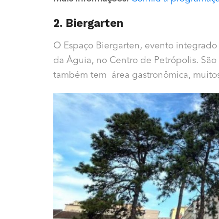
2. Biergarten
O Espaço Biergarten, evento integrado 
da Águia, no Centro de Petrópolis. São 
também tem área gastronômica, muitos 