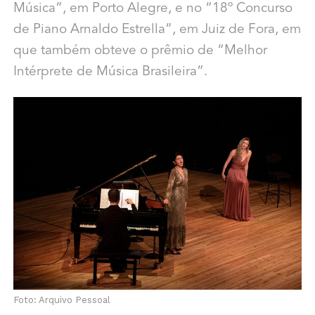
Música”, em Porto Alegre, e no “18º Concurso
de Piano Arnaldo Estrella”, em Juiz de Fora, em
que também obteve o prêmio de “Melhor
Intérprete de Música Brasileira”.
Foto: Arquivo Pessoal