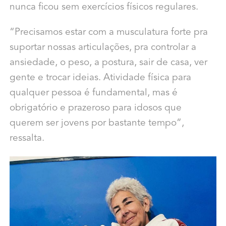
nunca ficou sem exercícios físicos regulares.
“Precisamos estar com a musculatura forte pra
suportar nossas articulações, pra controlar a
ansiedade, o peso, a postura, sair de casa, ver
gente e trocar ideias. Atividade física para
qualquer pessoa é fundamental, mas é
obrigatório e prazeroso para idosos que
querem ser jovens por bastante tempo”,
ressalta.