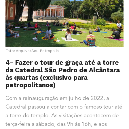
Foto: Arquivo/Sou Petrópolis
4- Fazer o tour de graça até a torre
da Catedral São Pedro de Alcântara
às quartas (exclusivo para
petropolitanos)
Com a reinauguração em julho de 2022, a
Catedral passou a contar com o famoso tour até
a torre do templo. As visitações acontecem de
terça-feira a sábado, das 9h às 16h, e aos