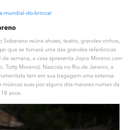
a-mundial-do-brincar
oreno
o Soberano reúne shows, teatro, grandes vinhos,
gar que se tornará uma das grandes referências
inal de semana, a casa apresenta Joyce Moreno com
p. Tutty Moreno). Nascida no Rio de Janeiro, a
nstrumentista tem em sua bagagem uma extensa
de músicas suas por alguns dos maiores nomes da
: 18 anos.