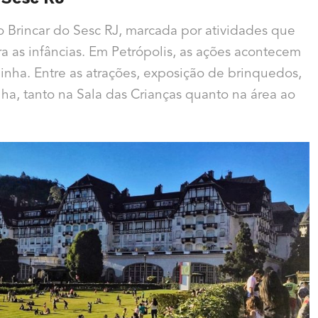
Brincar do Sesc RJ, marcada por atividades que
a as infâncias. Em Petrópolis, as ações acontecem
inha. Entre as atrações, exposição de brinquedos,
ha, tanto na Sala das Crianças quanto na área ao