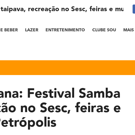
aipava, recreação no Sesc, feiras e muito
E BEBER
LAZER
ENTRETENIMENTO
CLUBE SOU
MAIS
na: Festival Samba
ção no Sesc, feiras e
etrópolis