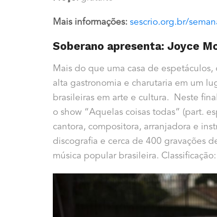
Mais informações:
sescrio.org.br/seman
Soberano apresenta: Joyce M
Mais do que uma casa de espetáculos, 
alta gastronomia e charutaria em um lu
brasileiras em arte e cultura. Neste f
o show “Aquelas coisas todas” (part. es
cantora, compositora, arranjadora e i
discografia e cerca de 400 gravações 
música popular brasileira.
Classificação