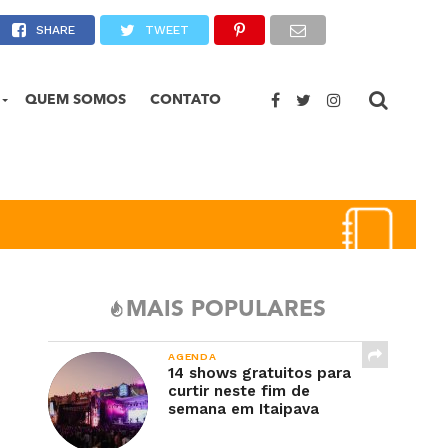
 mais em Petrópolis
SHARE
TWEET
QUEM SOMOS
CONTATO
MAIS POPULARES
AGENDA
14 shows gratuitos para
curtir neste fim de
semana em Itaipava