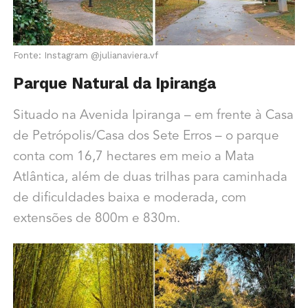
Fonte: Instagram @julianaviera.vf
Parque Natural da Ipiranga
Situado na Avenida Ipiranga – em frente à Casa
de Petrópolis/Casa dos Sete Erros – o parque
conta com 16,7 hectares em meio a Mata
Atlântica, além de duas trilhas para caminhada
de dificuldades baixa e moderada, com
extensões de 800m e 830m.