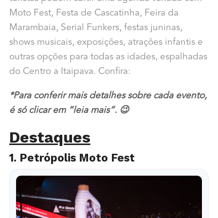
Moto Fest, Festa de Cascatinha, Feira da
Marambaia, Serial Funkers, festas juninas,
shows musicais, exposições, atrações infantis e
outras opções para todas as idades, espalhadas
do Centro a Itaipava. Confira:
*Para conferir mais detalhes sobre cada evento,
é só clicar em “leia mais”. 😉
Destaques
1. Petrópolis Moto Fest