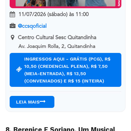
11/07/2026 (sábado)
às
11:00
@ccsqoficial
Centro Cultural Sesc Quitandinha
Av. Joaquim Rolla, 2, Quitandinha
INGRESSOS AQUI - GRÁTIS (PCG), R$
10,50 (CREDENCIAL PLENA), R$ 7,50
(MEIA-ENTRADA), R$ 13,50
(CONVENIADOS) E R$ 15 (INTEIRA)
LEIA MAIS
8. Berenice E Soriano, Um Musical