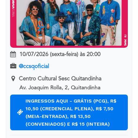
10/07/2026 (sexta-feira)
às
20:00
@ccsqoficial
Centro Cultural Sesc Quitandinha
Av. Joaquim Rolla, 2, Quitandinha
INGRESSOS AQUI - GRÁTIS (PCG), R$
10,50 (CREDENCIAL PLENA), R$ 7,50
(MEIA-ENTRADA), R$ 13,50
(CONVENIADOS) E R$ 15 (INTEIRA)