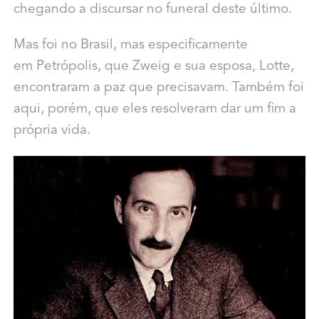
chegando a discursar no funeral deste último.
Mas foi no Brasil, mas especificamente
em Petrópolis, que Zweig e sua esposa, Lotte,
encontraram a paz que precisavam. Também foi
aqui, porém, que eles resolveram dar um fim a
própria vida.