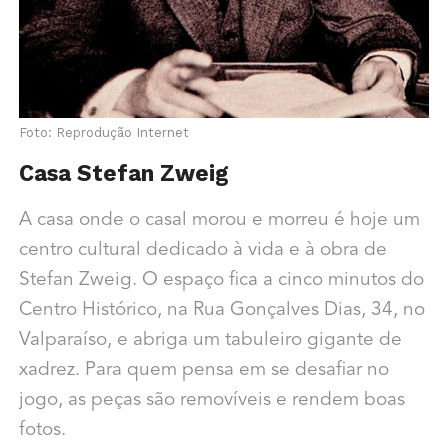
Foto: Reprodução Internet
Casa Stefan Zweig
A casa onde o casal morou e morreu é hoje um
centro cultural dedicado à vida e à obra de
Stefan Zweig. O espaço fica a cinco minutos do
Centro Histórico, na Rua Gonçalves Dias, 34, no
Valparaíso, e abriga um tabuleiro gigante de
xadrez. Para quem pensa em se desafiar no
jogo, as peças são removíveis e rendem boas
fotos.