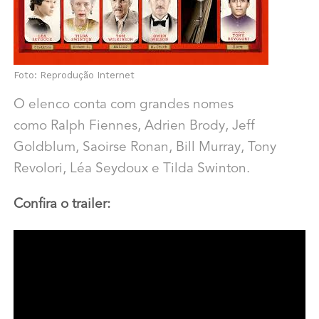
Foto: Reprodução Internet
O elenco conta com grandes nomes
como Ralph Fiennes, Adrien Brody, Jeff
Goldblum, Saoirse Ronan, Bill Murray, Tony
Revolori, Léa Seydoux e Tilda Swinton.
Confira o trailer: