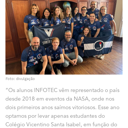
Foto: divulgação
“Os alunos INFOTEC vêm representado o país
desde 2018 em eventos da NASA, onde nos
dois primeiros anos saímos vitoriosos. Esse ano
optamos por levar apenas estudantes do
Colégio Vicentino Santa Isabel, em função do