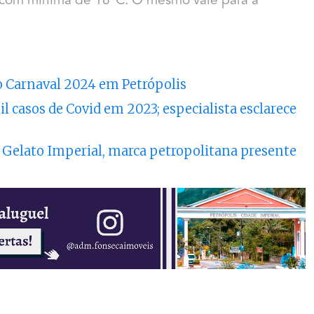
, com mínima de 18°C. O mesmo vale para a
o Carnaval 2024 em Petrópolis
il casos de Covid em 2023; especialista esclarece
a Gelato Imperial, marca petropolitana presente