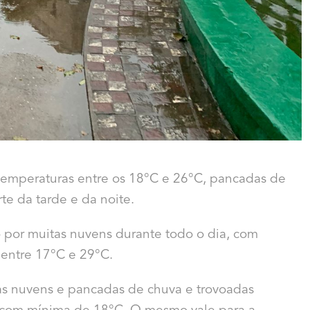
s temperaturas entre os 18°C e 26°C, pancadas de
te da tarde e da noite.
to por muitas nuvens durante todo o dia, com
 entre 17°C e 29°C.
tas nuvens e pancadas de chuva e trovoadas