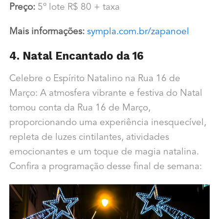
Preço:
5º lote R$ 80 + taxa
Mais informações:
sympla.com.br/zapanoel
4. Natal Encantado da 16
Celebre o Espírito Natalino na Rua 16 de
Março: A atmosfera vibrante e festiva do Natal
tomou conta da Rua 16 de Março,
proporcionando uma experiência inesquecível,
repleta de luzes cintilantes, atividades
emocionantes e um toque de magia natalina.
Confira a programação desse final de semana: