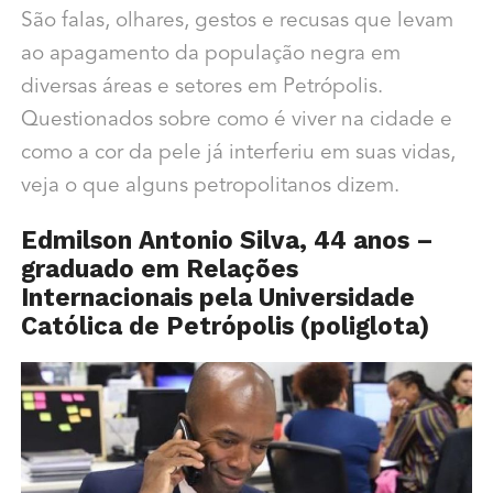
São falas, olhares, gestos e recusas que levam
ao apagamento da população negra em
diversas áreas e setores em Petrópolis.
Questionados sobre como é viver na cidade e
como a cor da pele já interferiu em suas vidas,
veja o que alguns petropolitanos dizem.
Edmilson Antonio Silva, 44 anos –
graduado em Relações
Internacionais pela Universidade
Católica de Petrópolis (poliglota)