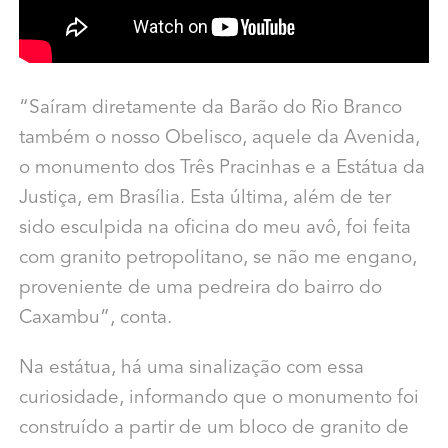
“Saíram diretamente da Barão do Rio Branco
também o nosso Obelisco, aquele da Avenida,
o monumento dos Três Pracinhas e a Estátua da
Justiça, em Brasília. Esta última, além de ter
sido esculpida na oficina do meu avô, foi feita
com granito petropolitano, se não me engano,
proveniente de uma pedreira do bairro do
Caxambu”, conta.
Na estátua, há uma sinalização com essa
curiosidade, informando que o monumento foi
construído a partir de um bloco de granito de