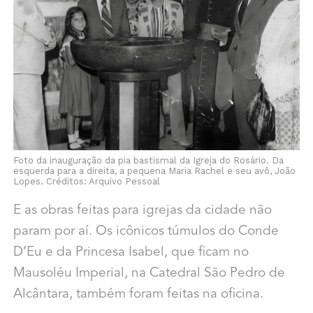
Foto da inauguração da pia bastismal da Igreja do Rosário. Da
esquerda para a direita, a pequena Maria Rachel e seu avô, João
Lopes. Créditos: Arquivo Pessoal
E as obras feitas para igrejas da cidade não
param por aí. Os icônicos túmulos do Conde
D’Eu e da Princesa Isabel, que ficam no
Mausoléu Imperial, na Catedral São Pedro de
Alcântara, também foram feitas na oficina.