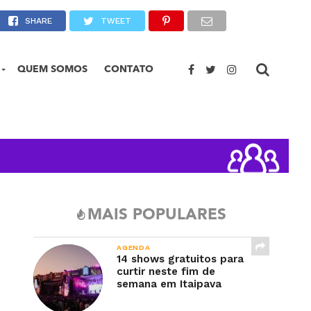
s meses de 2023
SHARE
TWEET
QUEM SOMOS
CONTATO
MAIS POPULARES
AGENDA
14 shows gratuitos para
curtir neste fim de
semana em Itaipava