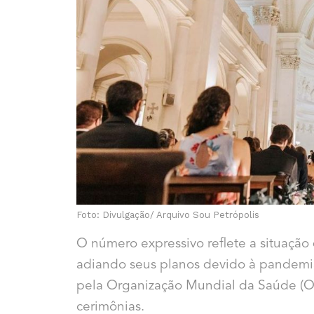
Foto: Divulgação/ Arquivo Sou Petrópolis
O número expressivo reflete a situação
adiando seus planos devido à pandemia
pela Organização Mundial da Saúde (OMS
cerimônias.