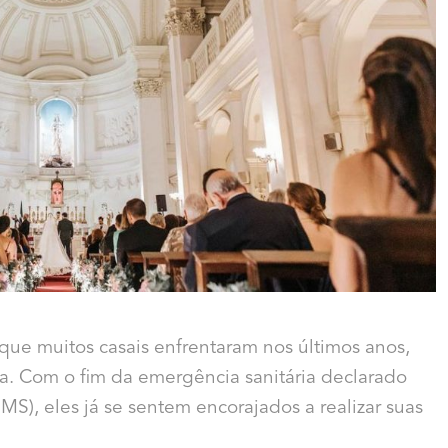
 que muitos casais enfrentaram nos últimos anos,
. Com o fim da emergência sanitária declarado
), eles já se sentem encorajados a realizar suas