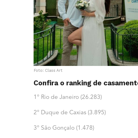
Foto: Class Art
Confira o ranking de casamen
1° Rio de Janeiro (26.283)
2° Duque de Caxias (3.895)
3° São Gonçalo (1.478)