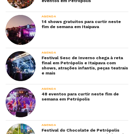
eventos em Petrópolis
AGENDA
14 shows gratuitos para curtir neste
fim de semana em Itaipava
AGENDA
Festival Sesc de Inverno chega à reta
final em Petrópolis e Itaipava com
shows, atrações infantis, peças teatrais
e mais
AGENDA
48 eventos para curtir neste fim de
semana em Petrópolis
AGENDA
Festival do Chocolate de Petrópolis