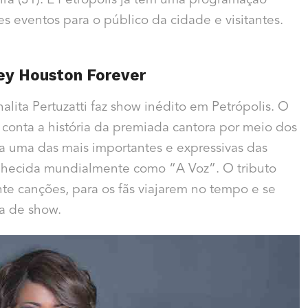
eira (31). E Petrópolis já tem uma programação
s eventos para o público da cidade e visitantes.
ney Houston Forever
alita Pertuzatti faz show inédito em Petrópolis. O
conta a história da premiada cantora por meio dos
da uma das mais importantes e expressivas das
nhecida mundialmente como “A Voz”. O tributo
nte canções, para os fãs viajarem no tempo e se
a de show.