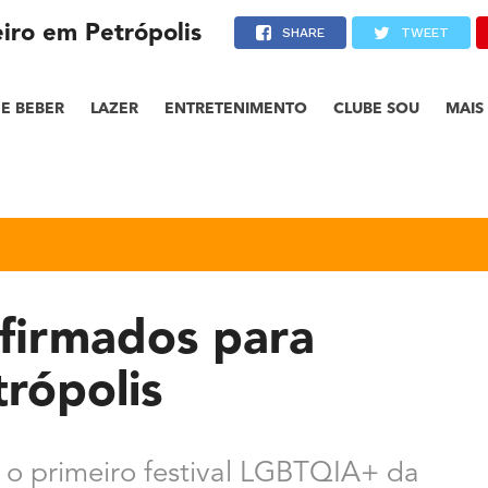
eiro em Petrópolis
SHARE
TWEET
E BEBER
LAZER
ENTRETENIMENTO
CLUBE SOU
MAIS
nfirmados para
trópolis
e o primeiro festival LGBTQIA+ da