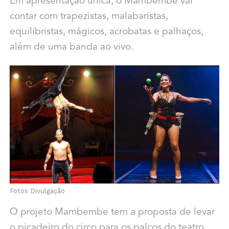
Em apresentação única, o Mambembe vai
contar com trapezistas, malabaristas,
equilibristas, mágicos, acrobatas e palhaços,
além de uma banda ao vivo.
Fotos Divulgação
O projeto Mambembe tem a proposta de levar
o picadeiro do circo para os palcos do teatro.