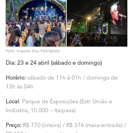
Foto: Arquivo Sou Petrópolis
Dia: 23 e 24 abril (sábado e domingo)
Horário:
sábado de 11h à 01h / domingo de
13h às 04h
Local
: Parque de Exposições (Estr. União e
Indústria, 10.000 – Itaipava)
Preço:
R$ 770 (inteira) / R$ 376 (meia-entrada) /