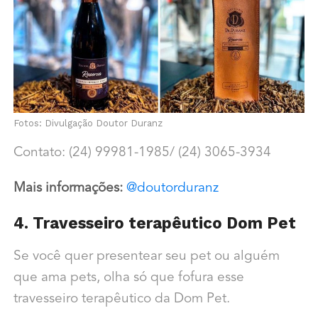
Fotos: Divulgação Doutor Duranz
Contato: (24) 99981-1985/ (24) 3065-3934
Mais informações:
@doutorduranz
4. Travesseiro terapêutico Dom Pet
Se você quer presentear seu pet ou alguém
que ama pets, olha só que fofura esse
travesseiro terapêutico da Dom Pet.