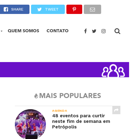
o coronavírus
SHARE
TWEET
QUEM SOMOS
CONTATO
MAIS POPULARES
AGENDA
48 eventos para curtir
neste fim de semana em
Petrópolis