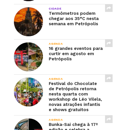
CIDADE
Termômetros podem
chegar aos 35°C nesta
semana em Petrópolis
AGENDA
16 grandes eventos para
curtir em agosto em
Petrópolis
AGENDA
Festival do Chocolate
de Petrópolis retorna
nesta quarta com
workshop de Léo Vilela,
novas atrações infantis
e shows gratuitos
AGENDA
Bunka-Sai chega à 17ª
edição e celebra a