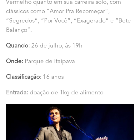
Vermelho quanto em sua carreira solo, com
clássicos como “Amor Pra Recomeçar”,
“Segredos”, “Por Você”, “Exagerado” e “Bete
Balanço”.
Quando:
26 de julho, às 19h
Onde:
Parque de Itaipava
Classificação
: 16 anos
Entrada:
doação de 1kg de alimento