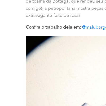
de toalha da Bottega, que rendeu seu 
comigo), a petropolitana mostra peça
extravagante feito de rosas.
Confira o trabalho dela em:
@maluborg