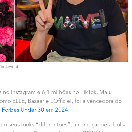
ção 4events
 no Instagram e 6,1 milhões no TikTok, Malu
como ELLE, Bazaar e LOfficiel, foi a vencedora do
da Forbes Under 30 em 2024
.
om seus looks “diferentões”, a começar pela bolsa