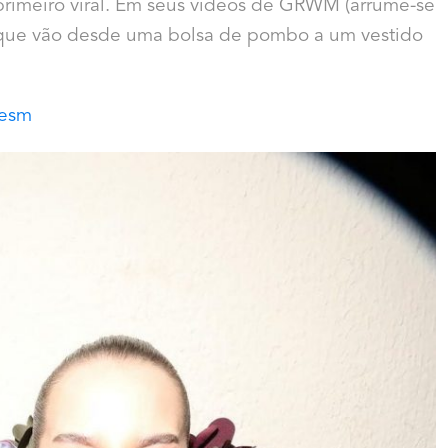
primeiro viral. Em seus vídeos de GRWM (arrume-se
s que vão desde uma bolsa de pombo a um vestido
esm