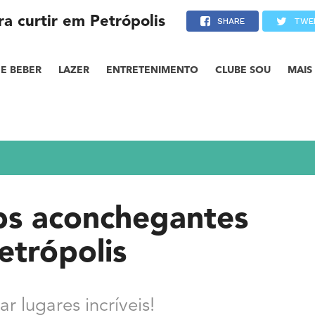
a curtir em Petrópolis
SHARE
TWE
E BEBER
LAZER
ENTRETENIMENTO
CLUBE SOU
MAIS
nbs aconchegantes
etrópolis
r lugares incríveis!