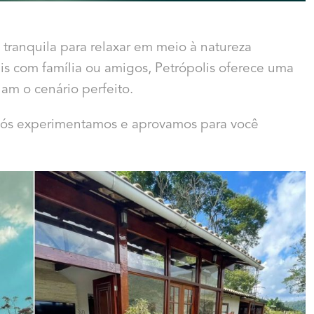
tranquila para relaxar em meio à natureza
eis com família ou amigos, Petrópolis oferece uma
m o cenário perfeito.
 nós experimentamos e aprovamos para você