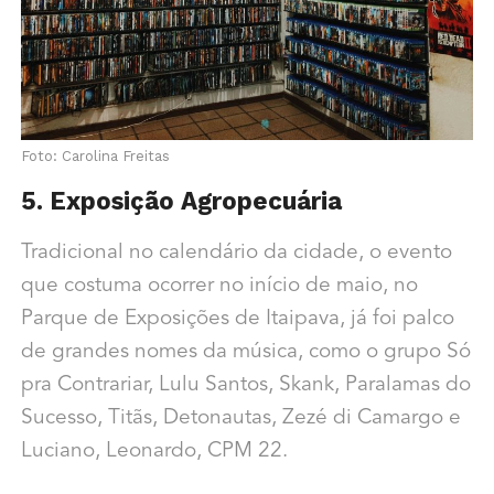
Foto: Carolina Freitas
5. Exposição Agropecuária
Tradicional no calendário da cidade, o evento
que costuma ocorrer no início de maio, no
Parque de Exposições de Itaipava, já foi palco
de grandes nomes da música, como o grupo Só
pra Contrariar, Lulu Santos, Skank, Paralamas do
Sucesso, Titãs, Detonautas, Zezé di Camargo e
Luciano, Leonardo, CPM 22.