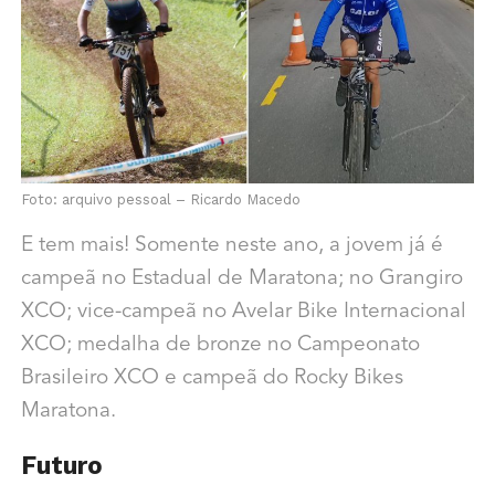
Foto: arquivo pessoal –
Ricardo Macedo
E tem mais! Somente neste ano, a jovem já é
c
ampeã no Estadual de Maratona; no
Grangiro
XCO;
vice-campeã no Avelar Bike Internacional
XCO; m
edalha de bronze no Campeonato
Brasileiro XCO e c
ampeã do Rocky Bikes
Maratona.
Futuro