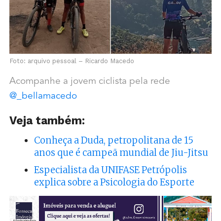
Foto: arquivo pessoal –
Ricardo Macedo
Acompanhe a jovem ciclista pela rede
@_bellamacedo
Veja também:
Conheça a Duda, petropolitana de 15
anos que é campeã mundial de Jiu-Jitsu
Especialista da UNIFASE Petrópolis
explica sobre a Psicologia do Esporte