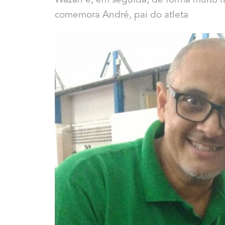
Wazari e, em seguida, de forma muito 
comemora André, pai do atleta