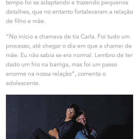
tempo foi se adaptando e trazendo
pequenos
detalhes, que no entanto fortaleceram a relação
de filho e mãe.
“No início a chamava de tia Carla. Foi tudo um
processo, até chegar o dia em que a chamei de
mãe. Eu não sabia se era normal. Lembro de ter
dado um frio na barriga, mas foi um passo
enorme na nossa relação”, comenta o
adolescente.