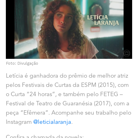
Foto: Divulgação
Letícia é ganhadora do prêmio de melhor atriz
pelos Festivais de Curtas da ESPM (2015), com
o Curta “24 horas”, e também pelo FETEG –
Festival de Teatro de Guaranésia (2017), com a
peça “Efêmera”. Acompanhe seu trabalho pelo
Instagram
@leticialaranja
.
Confira a chamada da novela: