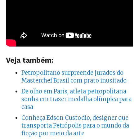
Veja também:
Petropolitano surpreende jurados do
Masterchef Brasil com prato inusitado
De olho em Paris, atleta petropolitana
sonha em trazer medalha olímpica para
casa
Conheça Edson Custodio, designer que
transporta Petrópolis para o mundo da
ficção por meio da arte