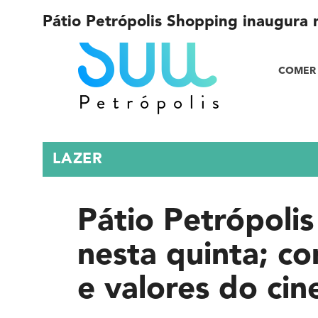
Pátio Petrópolis Shopping inaugura n
COMER 
LAZER
Pátio Petrópoli
nesta quinta; co
e valores do ci