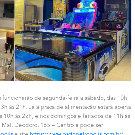
is funcionarão de segunda-feira a sábado, das 10h
13h às 21h. Já a praça de alimentação estará aberta
 10h às 22h, e nos domingos e feriados de 11h às
a Mal. Deodoro, 165 – Centro e pode ser
polis
e site
https://www.patiopetropolis.com.br/