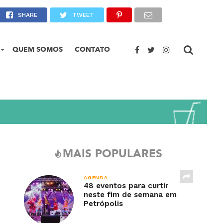
lores do cinema
SHARE
TWEET
QUEM SOMOS
CONTATO
MAIS POPULARES
AGENDA
48 eventos para curtir
neste fim de semana em
Petrópolis