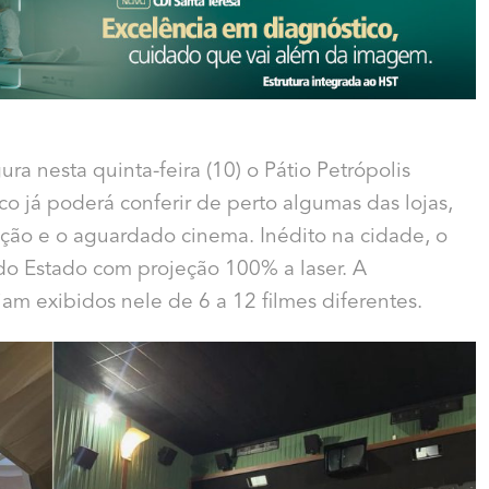
ura nesta quinta-feira (10) o Pátio Petrópolis
co já poderá conferir de perto algumas das lojas,
ção e o aguardado cinema. Inédito na cidade, o
 do Estado com projeção 100% a laser. A
am exibidos nele de 6 a 12 filmes diferentes.