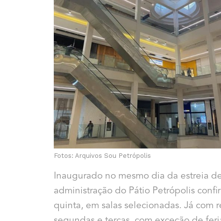
Fotos: Arquivos Sou Petrópolis
Inaugurado no mesmo dia da estreia de
administração do Pátio Petrópolis confir
quinta, em salas selecionadas. Já com r
segundas e terças, com exceção de feria