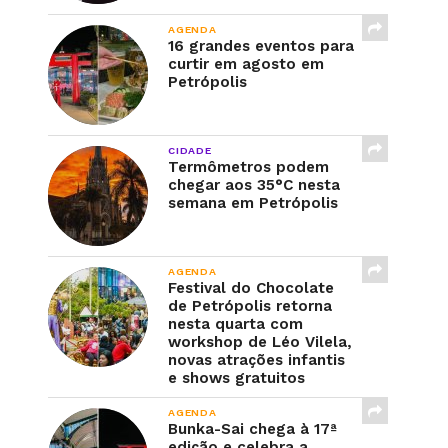
AGENDA
16 grandes eventos para
curtir em agosto em
Petrópolis
CIDADE
Termômetros podem
chegar aos 35°C nesta
semana em Petrópolis
AGENDA
Festival do Chocolate
de Petrópolis retorna
nesta quarta com
workshop de Léo Vilela,
novas atrações infantis
e shows gratuitos
AGENDA
Bunka-Sai chega à 17ª
edição e celebra a