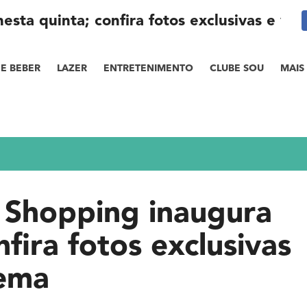
esta quinta; confira fotos exclusivas e va
E BEBER
LAZER
ENTRETENIMENTO
CLUBE SOU
MAIS
s Shopping inaugura
nfira fotos exclusivas
nema