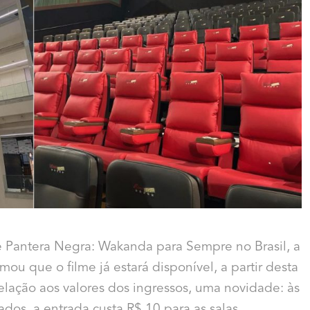
 Pantera Negra: Wakanda para Sempre no Brasil, a
mou que o filme já estará disponível, a partir desta
elação aos valores dos ingressos, uma novidade: às
dos, a entrada custa R$ 10 para as salas