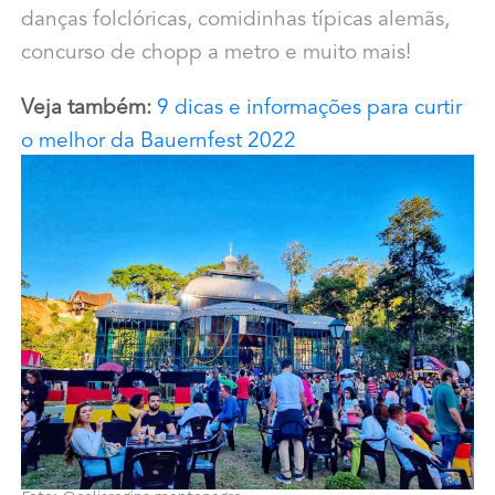
danças folclóricas, comidinhas típicas alemãs,
concurso de chopp a metro e muito mais!
Veja também:
9 dicas e informações para curtir
o melhor da Bauernfest 2022