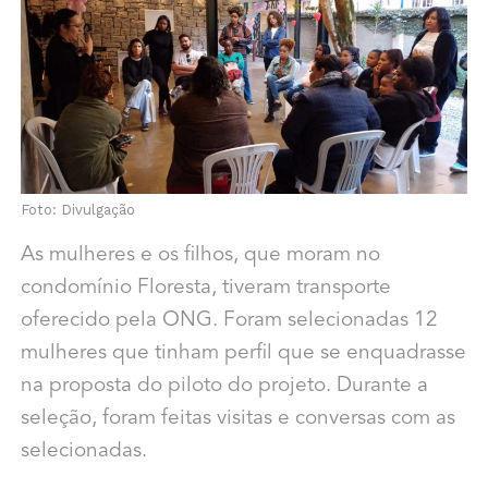
Foto: Divulgação
As mulheres e os filhos, que moram no
condomínio Floresta, tiveram transporte
oferecido pela ONG. Foram selecionadas 12
mulheres que tinham perfil que se enquadrasse
na proposta do piloto do projeto. Durante a
seleção, foram feitas visitas e conversas com as
selecionadas.