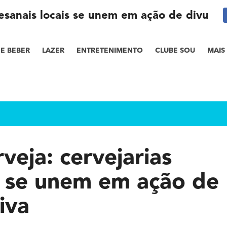
rtesanais locais se unem em ação de divulga
E BEBER
LAZER
ENTRETENIMENTO
CLUBE SOU
MAIS
rveja: cervejarias
is se unem em ação de
iva