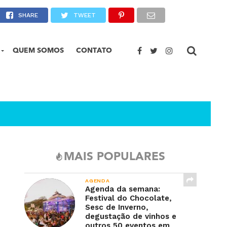
ção coletiva
SHARE
TWEET
QUEM SOMOS
CONTATO
MAIS POPULARES
AGENDA
Agenda da semana:
Festival do Chocolate,
Sesc de Inverno,
degustação de vinhos e
outros 50 eventos em