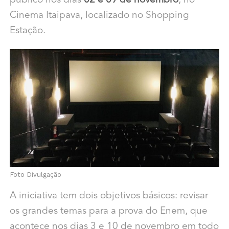
público nos dias
02 e 09 de novembro
, no
Cinema Itaipava, localizado no Shopping
Estação.
Foto Divulgação
A iniciativa tem dois objetivos básicos: revisar
os grandes temas para a prova do Enem, que
acontece nos dias 3 e 10 de novembro em todo