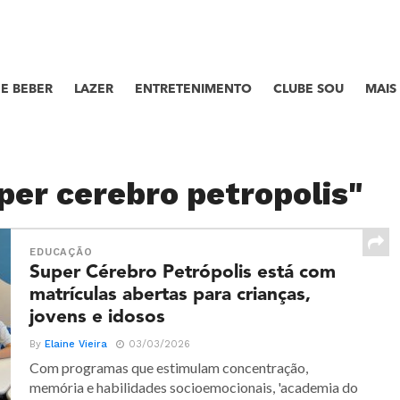
E BEBER
LAZER
ENTRETENIMENTO
CLUBE SOU
MAIS
per cerebro petropolis"
EDUCAÇÃO
Super Cérebro Petrópolis está com
matrículas abertas para crianças,
jovens e idosos
By
Elaine Vieira
03/03/2026
Com programas que estimulam concentração,
memória e habilidades socioemocionais, 'academia do