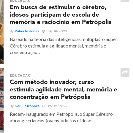
EDUCAÇÃO
Em busca de estimular o cérebro,
idosos participam de escola de
memória e raciocínio em Petrópolis
By
Roberto Jones
09/06/2023
Baseado na teoria das inteligências múltiplas, o Super
Cérebro estimula a agilidade mental, memória e
concentração...
EDUCAÇÃO
Com método inovador, curso
estimula agilidade mental, memória e
concentração em Petrópolis
By
Sou Petrópolis
02/09/2022
Recém-inaugurado em Petrópolis, o Super Cérebro
abrange crianças, jovens, adultos e idosos