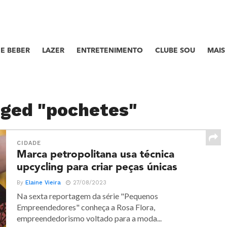
E BEBER
LAZER
ENTRETENIMENTO
CLUBE SOU
MAIS
gged "pochetes"
CIDADE
Marca petropolitana usa técnica
upcycling para criar peças únicas
By
Elaine Vieira
27/08/2023
Na sexta reportagem da série "Pequenos
Empreendedores" conheça a Rosa Flora,
empreendedorismo voltado para a moda...