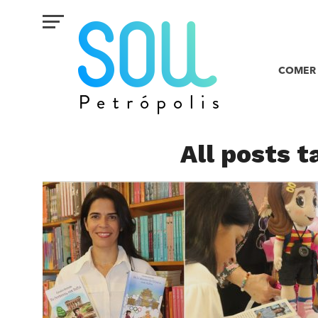
COMER 
All posts t