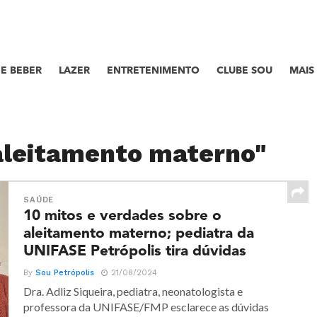
E BEBER
LAZER
ENTRETENIMENTO
CLUBE SOU
MAIS
"aleitamento materno"
SAÚDE
10 mitos e verdades sobre o
aleitamento materno; pediatra da
UNIFASE Petrópolis tira dúvidas
By
Sou Petrópolis
21/08/2024
Dra. Adliz Siqueira, pediatra, neonatologista e
professora da UNIFASE/FMP esclarece as dúvidas