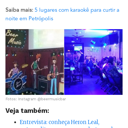
Saiba mais:
5 lugares com karaokê para curtir a
noite em Petrópolis
Fotos: Instagram @beermusicbar
Veja também:
Entrevista: conheça Heron Leal,