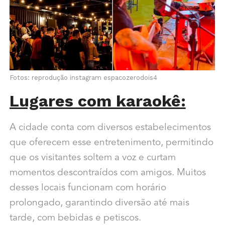
Fotos: reprodução instagram espacozerodois4
Lugares com karaokê:
A cidade conta com diversos estabelecimentos
que oferecem esse entretenimento, permitindo
que os visitantes soltem a voz e curtam
momentos descontraídos com amigos. Muitos
desses locais funcionam com horário
prolongado, garantindo diversão até mais
tarde, com bebidas e petiscos.