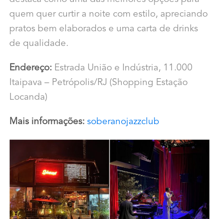
quem quer curtir a noite com estilo, apreciando
pratos bem elaborados e uma carta de drinks
de qualidade.
Endereço:
Estrada União e Indústria, 11.000
Itaipava – Petrópolis/RJ (Shopping Estação
Locanda)
Mais informações:
soberanojazzclub