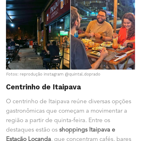
Fotos: reprodução instagram @quintal.doprado
Centrinho de Itaipava
O centrinho de Itaipava reúne diversas opções
gastronômicas que começam a movimentar a
região a partir de quinta-feira. Entre os
destaques estão os
shoppings Itaipava e
Estação Locanda
, que concentram cafés, bares