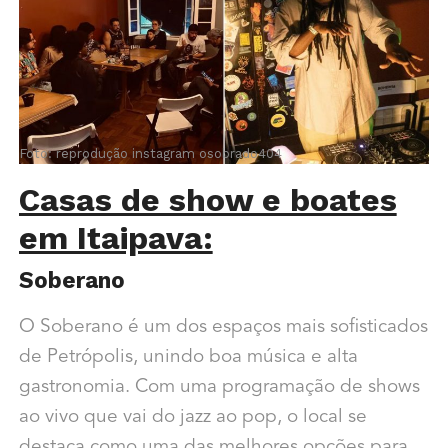
Foto: reprodução instagram
osobrado404
Casas de show e boates
em Itaipava:
Soberano
O Soberano é um dos espaços mais sofisticados
de Petrópolis, unindo boa música e alta
gastronomia. Com uma programação de shows
ao vivo que vai do jazz ao pop, o local se
destaca como uma das melhores opções para