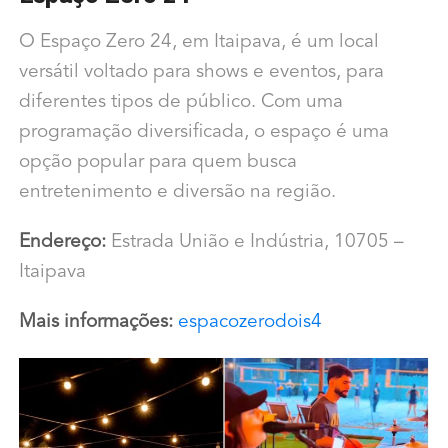
O Espaço Zero 24, em Itaipava, é um local
versátil voltado para shows e eventos, para
diferentes tipos de público. Com uma
programação diversificada, o espaço é uma
opção popular para quem busca
entretenimento e diversão na região.
Endereço:
Estrada União e Indústria, 10705 –
Itaipava
Mais informações:
espacozerodois4