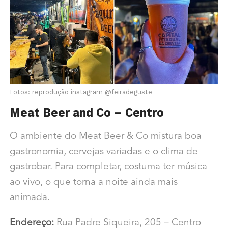
Fotos: reprodução instagram @feiradeguste
Meat Beer and Co – Centro
O ambiente do Meat Beer & Co mistura boa
gastronomia, cervejas variadas e o clima de
gastrobar. Para completar, costuma ter música
ao vivo, o que torna a noite ainda mais
animada.
Endereço:
Rua Padre Siqueira, 205 – Centro