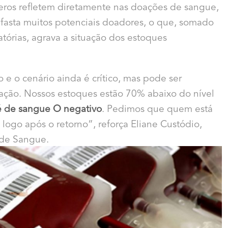
meros refletem diretamente nas doações de sangue,
afasta muitos potenciais doadores, o que, somado
tórias, agrava a situação dos estoques
e o cenário ainda é crítico, mas pode ser
ação. Nossos estoques estão 70% abaixo do nível
é de sangue O negativo
. Pedimos que quem está
logo após o retorno”, reforça Eliane Custódio,
de Sangue.