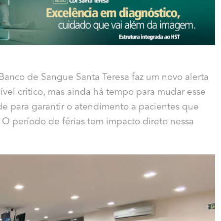
Banco de Sangue Santa Teresa faz um novo alerta
vel crítico, mas ainda há tempo para mudar esse
de para garantir o atendimento a pacientes que
O período de férias tem impacto direto nessa