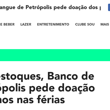
angue de Petrópolis pede doação dos petro
E BEBER
LAZER
ENTRETENIMENTO
CLUBE SOU
MAIS
estoques, Banco de
ópolis pede doação
os nas férias