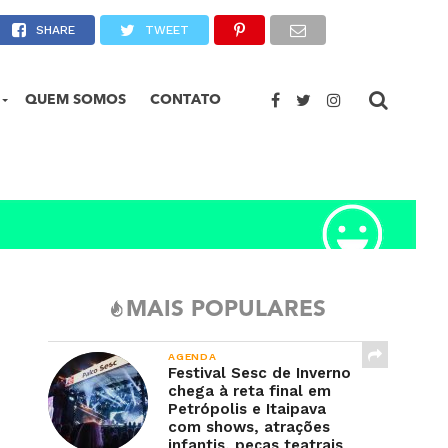
politanos nas férias
SHARE
TWEET
QUEM SOMOS
CONTATO
MAIS POPULARES
AGENDA
Festival Sesc de Inverno
chega à reta final em
Petrópolis e Itaipava
com shows, atrações
infantis, peças teatrais