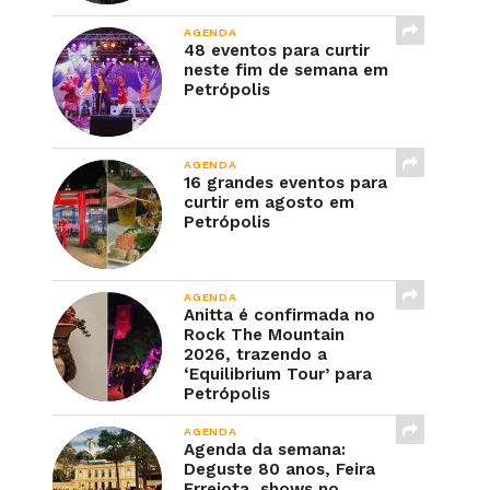
AGENDA
48 eventos para curtir
neste fim de semana em
Petrópolis
AGENDA
16 grandes eventos para
curtir em agosto em
Petrópolis
AGENDA
Anitta é confirmada no
Rock The Mountain
2026, trazendo a
‘Equilibrium Tour’ para
Petrópolis
AGENDA
Agenda da semana:
Deguste 80 anos, Feira
Errejota, shows no