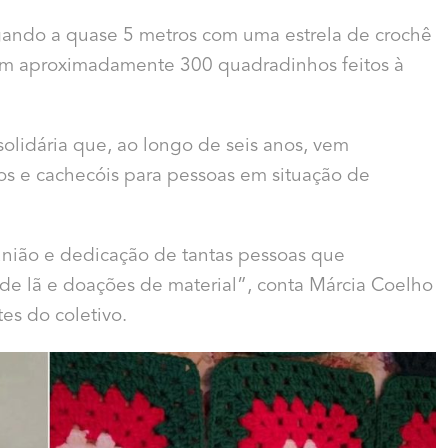
gando a quase 5 metros com uma estrela de crochê
com aproximadamente 300 quadradinhos feitos à
solidária que, ao longo de seis anos, vem
os e cachecóis para pessoas em situação de
 união e dedicação de tantas pessoas que
de lã e doações de material”,
conta Márcia Coelho
es do coletivo.