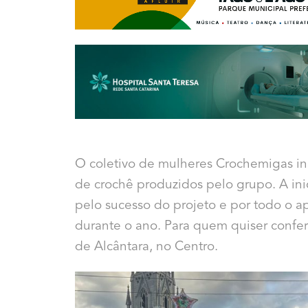
O coletivo de mulheres Crochemigas in
de crochê produzidos pelo grupo. A in
pelo sucesso do projeto e por todo o a
durante o ano. Para quem quiser conferi
de Alcântara, no Centro.